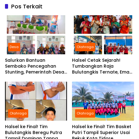
Pos Terkait
Desa
Olahraga
Salurkan Bantuan
Halsel Cetak Sejarah!
Sembako Pencegahan
Tumbangkan Raja
Stunting, Pemerintah Desa
Bulutangkis Ternate, Emas
Marabose Perkuat
Perdana Setelah 22 Tahun
Komitmen Tingkatkan Gizi
Anak
Olahraga
Olahraga
Halsel ke Final! Tim
Halsel ke Final! Tim Basket
Bulutangkis Beregu Putra
Putri Tampil Superior Usai
Tampil Dominan Tanpa
Bekuk Kota Tidore