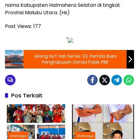
nama Kabupaten Halmahera Selatan di tingkat
Provinsi Maluku Utara. (Hs)
Post Views:
177
"
Jelang HUT Hal-Sel ke-23, Pemda Buka
Penghapusan Denda Pajak PBB
Pos Terkait
Olahraga
Olahraga