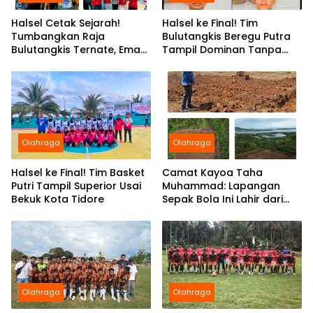
Halsel Cetak Sejarah!
Halsel ke Final! Tim
Tumbangkan Raja
Bulutangkis Beregu Putra
Bulutangkis Ternate, Emas
Tampil Dominan Tanpa
Perdana Setelah 22 Tahun
Kekalahan di POPDA XII
Olahraga
Olahraga
Halsel ke Final! Tim Basket
Camat Kayoa Taha
Putri Tampil Superior Usai
Muhammad: Lapangan
Bekuk Kota Tidore
Sepak Bola Ini Lahir dari
Aspirasi dan Kebersamaan
Pemuda Guruapin dan
Bajo
Olahraga
Olahraga