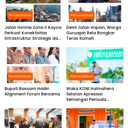
Pemerintahan
Pemerintahan
Jalan Hotmix Zona II Kayoa
Demi Jalan Impian, Warga
Perkuat Konektivitas
Guruapin Rela Bongkar
Infrastruktur Strategis dan
Teras Rumah
Tingkatkan Layanan Publik
Pemerintahan
Pemerintahan
Bupati Bassam Hadiri
Waka KONI Halmahera
Alignment Forum Bersama
Selatan Apresiasi
Semangat Pemuda
Babang Gelar Turnamen
Sepak Bola di Tengah
Efisiensi Anggaran