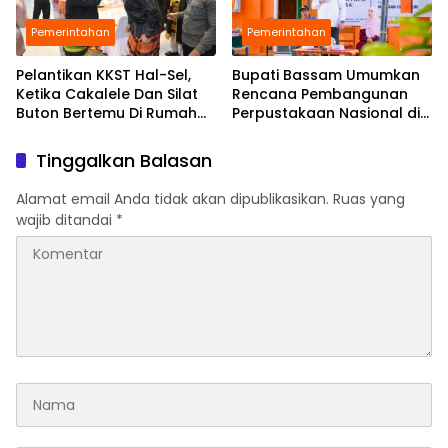
Pemerintahan
Pemerintahan
Pelantikan KKST Hal-Sel,
Bupati Bassam Umumkan
Ketika Cakalele Dan Silat
Rencana Pembangunan
Buton Bertemu Di Rumah
Perpustakaan Nasional di
Besar Saruma
Halmahera Selatan,
Perkuat Fondasi Literasi
Tinggalkan Balasan
Daerah
Alamat email Anda tidak akan dipublikasikan.
Ruas yang
wajib ditandai
*